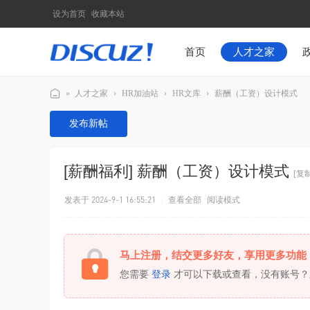
设为首页
收藏本站
首页
人才之家
»
人才之家
›
HR加油站
›
HR文库
›
薪酬（工资）设计模式
厦
发布新帖
门
人
[薪酬福利]
薪酬（工资）设计模式
才
[复
服
发表于 2024-9-1 16:55:21
|
查看全部
阅读模式
务
马上注册，结交更多好友，享用更多功能
您需要
登录
才可以下载或查看，没有账号？