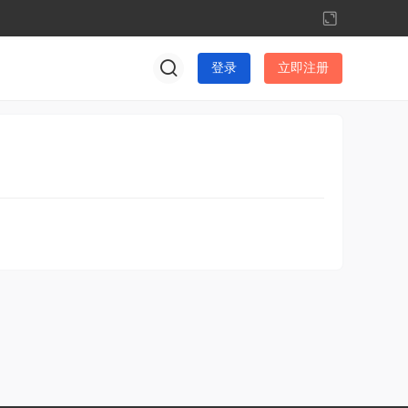
切
换
到
登录
立即注册
宽
版